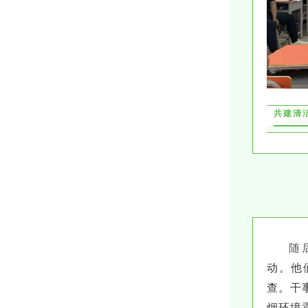
共建清
随
动。他
查。干
烟环境