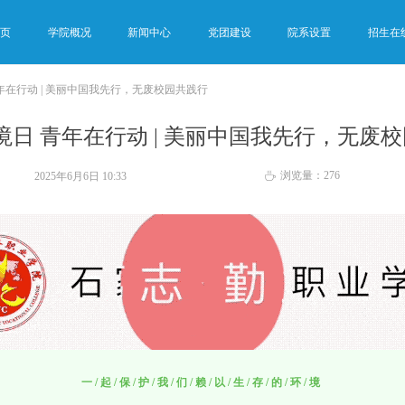
首页
学院概况
新闻中心
党团建设
院系设置
招生在
年在行动 | 美丽中国我先行，无废校园共践行
境日 青年在行动 | 美丽中国我先行，无废
浏览量：
276
2025年6月6日
10:33
ꄘ
一/起/保/护/我/们/赖/以/生/存/的/环/境