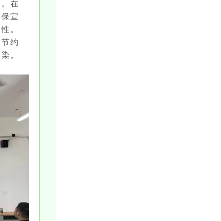
会。在
环保宣
要性。
、节约
污染。